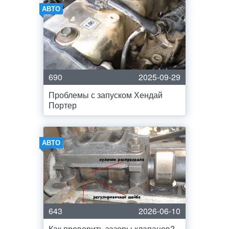
АВТО
690
2025-09-29
Проблемы с запуском Хендай
Портер
АВТО
643
2026-06-10
Как проверить зазоры клапанов?