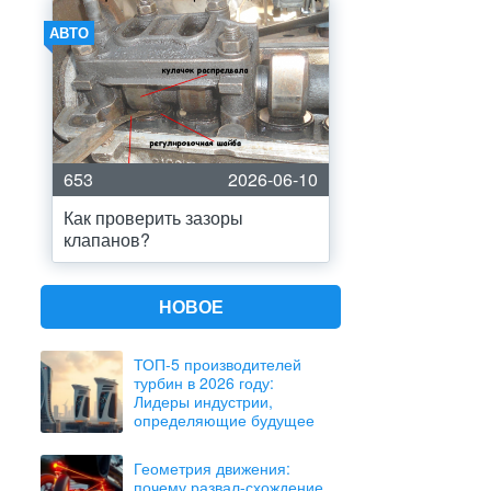
АВТО
653
2026-06-10
Как проверить зазоры
клапанов?
НОВОЕ
ТОП-5 производителей
турбин в 2026 году:
Лидеры индустрии,
определяющие будущее
Геометрия движения:
почему развал-схождение