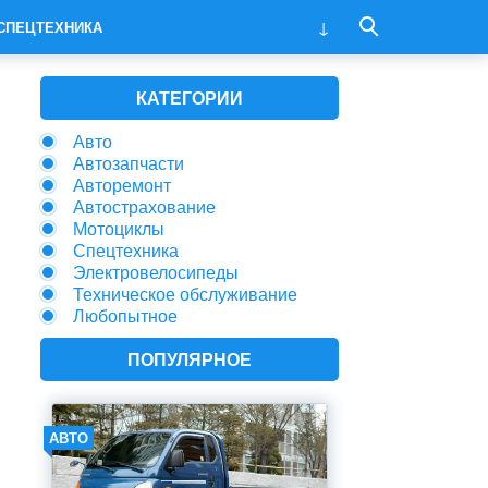
СПЕЦТЕХНИКА
КАТЕГОРИИ
Авто
Автозапчасти
Авторемонт
Автострахование
Мотоциклы
Спецтехника
Электровелосипеды
Техническое обслуживание
Любопытное
ПОПУЛЯРНОЕ
АВТО