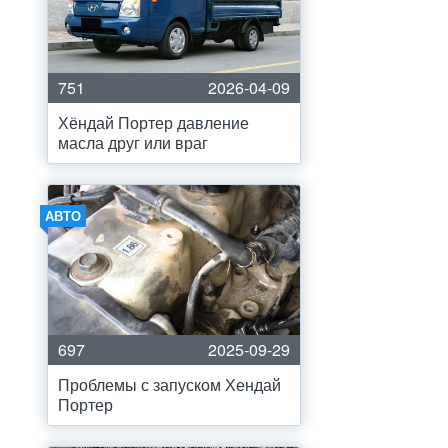
751
2026-04-09
Хёндай Портер давление
масла друг или враг
АВТО
697
2025-09-29
Проблемы с запуском Хендай
Портер