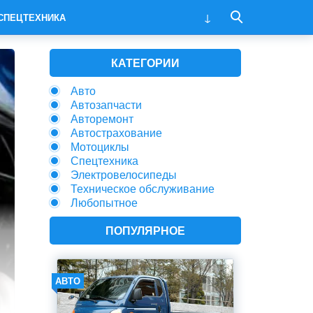
СПЕЦТЕХНИКА
КАТЕГОРИИ
Авто
Автозапчасти
Авторемонт
Автострахование
Мотоциклы
Спецтехника
Электровелосипеды
Техническое обслуживание
Любопытное
ПОПУЛЯРНОЕ
АВТО