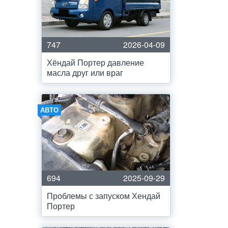
747
2026-04-09
Хёндай Портер давление
масла друг или враг
АВТО
694
2025-09-29
Проблемы с запуском Хендай
Портер