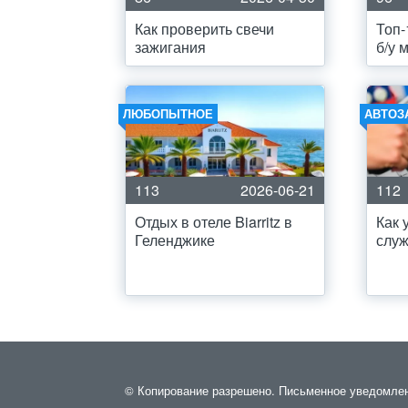
Как проверить свечи
Топ-
зажигания
б/у 
ЛЮБОПЫТНОЕ
АВТОЗ
113
2026-06-21
112
Отдых в отеле Biarritz в
Как 
Геленджике
служ
© Копирование разрешено. Письменное уведомление