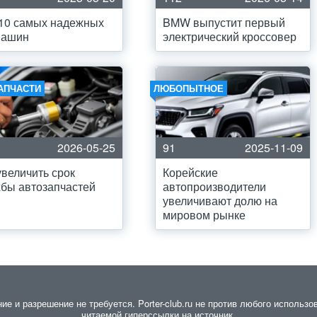
10 самых надежных
BMW выпустит первый
машин
электрический кроссовер
АПЧАСТИ
ЛЮБОПЫТНОЕ
2026-05-25
91
2025-11-09
увеличить срок
Корейские
бы автозапчастей
автопроизводители
увеличивают долю на
мировом рынке
 и разрешение не требуется. Porter-club.ru не против любого использов
читаемой гиперссылки на источник.