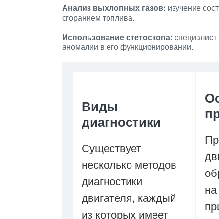
Анализ выхлопных газов:
изучение сост
сгоранием топлива.
Использование стетоскопа:
специалист 
аномалии в его функционировании.
О
Виды
п
диагностики
Пр
Существует
дв
несколько методов
об
диагностики
на
двигателя, каждый
пр
из которых имеет