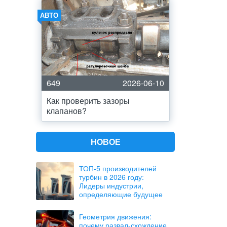
АВТО
649
2026-06-10
Как проверить зазоры
клапанов?
НОВОЕ
ТОП-5 производителей
турбин в 2026 году:
Лидеры индустрии,
определяющие будущее
Геометрия движения:
почему развал-схождение