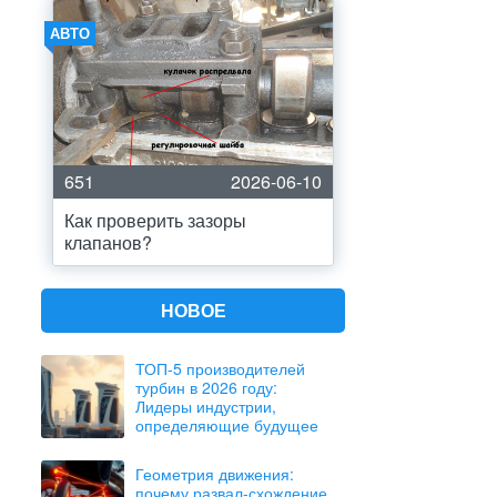
АВТО
651
2026-06-10
Как проверить зазоры
клапанов?
НОВОЕ
ТОП-5 производителей
турбин в 2026 году:
Лидеры индустрии,
определяющие будущее
Геометрия движения:
почему развал-схождение