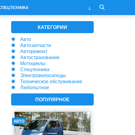
СПЕЦТЕХНИКА
КАТЕГОРИИ
Авто
Автозапчасти
Авторемонт
Автострахование
Мотоциклы
Спецтехника
Электровелосипеды
Техническое обслуживание
Любопытное
ПОПУЛЯРНОЕ
АВТО