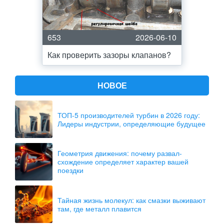
653
2026-06-10
Как проверить зазоры клапанов?
НОВОЕ
ТОП-5 производителей турбин в 2026 году:
Лидеры индустрии, определяющие будущее
Геометрия движения: почему развал-
схождение определяет характер вашей
поездки
Тайная жизнь молекул: как смазки выживают
там, где металл плавится