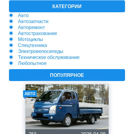
КАТЕГОРИИ
Авто
Автозапчасти
Авторемонт
Автострахование
Мотоциклы
Спецтехника
Электровелосипеды
Техническое обслуживание
Любопытное
ПОПУЛЯРНОЕ
АВТО
753
2026-04-09