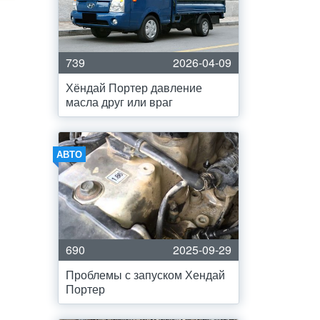
739
2026-04-09
Хёндай Портер давление
масла друг или враг
АВТО
и
690
2025-09-29
Проблемы с запуском Хендай
Портер