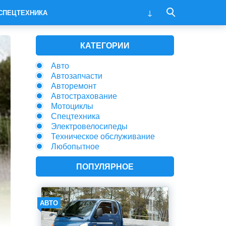
СПЕЦТЕХНИКА
КАТЕГОРИИ
Авто
Автозапчасти
Авторемонт
Автострахование
Мотоциклы
Спецтехника
Электровелосипеды
Техническое обслуживание
Любопытное
ПОПУЛЯРНОЕ
АВТО