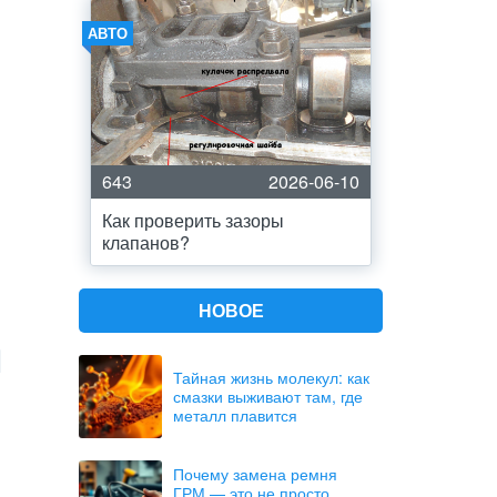
АВТО
643
2026-06-10
Как проверить зазоры
клапанов?
НОВОЕ
Тайная жизнь молекул: как
смазки выживают там, где
металл плавится
Почему замена ремня
ГРМ — это не просто