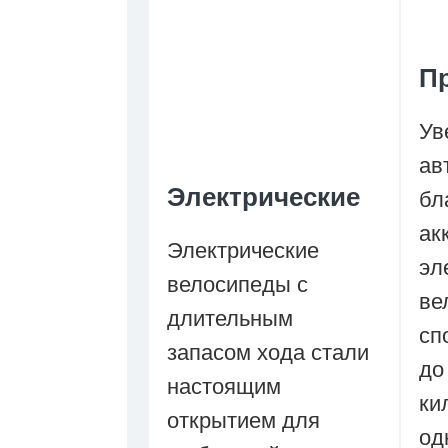
П
Ув
ав
Электрические
бл
ак
Электрические
эл
велосипеды с
ве
длительным
сп
запасом хода стали
до
настоящим
ки
открытием для
од