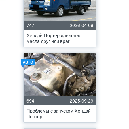
747
2026-04-09
Хёндай Портер давление
масла друг или враг
АВТО
694
2025-09-29
Проблемы с запуском Хендай
Портер