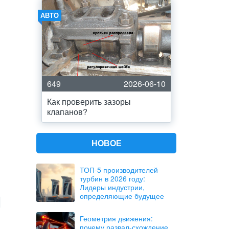
АВТО
649
2026-06-10
Как проверить зазоры
клапанов?
НОВОЕ
ТОП-5 производителей
турбин в 2026 году:
Лидеры индустрии,
определяющие будущее
Геометрия движения:
почему развал-схождение