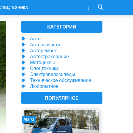
СПЕЦТЕХНИКА
КАТЕГОРИИ
Авто
Автозапчасти
Авторемонт
Автострахование
Мотоциклы
Спецтехника
Электровелосипеды
Техническое обслуживание
Любопытное
ПОПУЛЯРНОЕ
АВТО