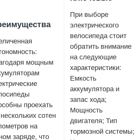
При выборе
реимущества
электрического
велосипеда стоит
еличенная
обратить внимание
тономность:
на следующие
агодаря мощным
характеристики:
кумуляторам
Емкость
ектрические
аккумулятора и
лосипеды
запас хода;
особны проехать
Мощность
 нескольких сотен
двигателя; Тип
лометров на
тормозной системы;
ном заряде, что