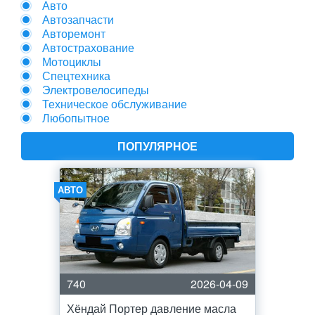
Авто
Автозапчасти
Авторемонт
Автострахование
Мотоциклы
Спецтехника
Электровелосипеды
Техническое обслуживание
Любопытное
ПОПУЛЯРНОЕ
АВТО
740
2026-04-09
Хёндай Портер давление масла