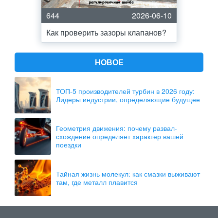
644
2026-06-10
Как проверить зазоры клапанов?
НОВОЕ
ТОП-5 производителей турбин в 2026 году:
Лидеры индустрии, определяющие будущее
Геометрия движения: почему развал-
схождение определяет характер вашей
поездки
Тайная жизнь молекул: как смазки выживают
там, где металл плавится