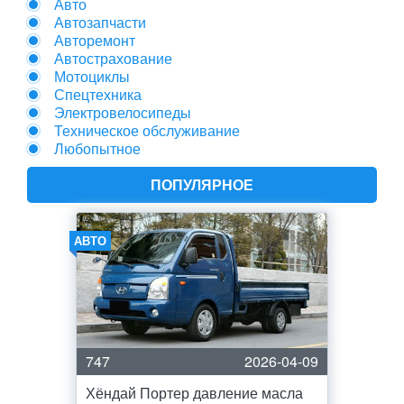
Авто
Автозапчасти
Авторемонт
Автострахование
Мотоциклы
Спецтехника
Электровелосипеды
Техническое обслуживание
Любопытное
ПОПУЛЯРНОЕ
АВТО
747
2026-04-09
Хёндай Портер давление масла