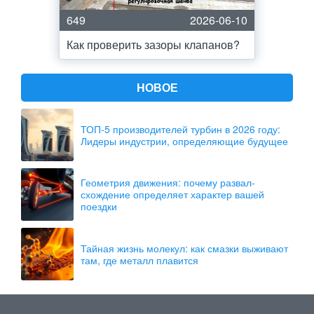
649
2026-06-10
Как проверить зазоры клапанов?
НОВОЕ
ТОП-5 производителей турбин в 2026 году:
Лидеры индустрии, определяющие будущее
Геометрия движения: почему развал-
схождение определяет характер вашей
поездки
Тайная жизнь молекул: как смазки выживают
там, где металл плавится