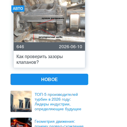
АВТО
646
2026-06-10
Как проверить зазоры
клапанов?
НОВОЕ
ТОП-5 производителей
турбин в 2026 году:
Лидеры индустрии,
определяющие будущее
Геометрия движения:
почему развал-схождение