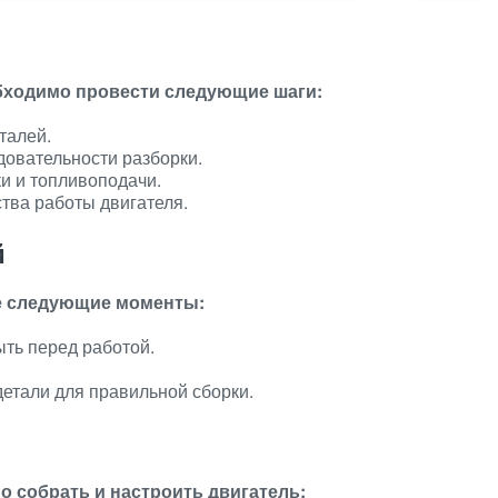
бходимо провести следующие шаги:
талей.
довательности разборки.
и и топливоподачи.
тва работы двигателя.
й
те следующие моменты:
ыть перед работой.
детали для правильной сборки.
 собрать и настроить двигатель: