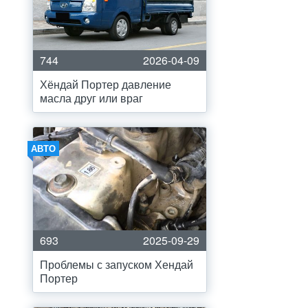
744
2026-04-09
Хёндай Портер давление
масла друг или враг
АВТО
693
2025-09-29
Проблемы с запуском Хендай
Портер