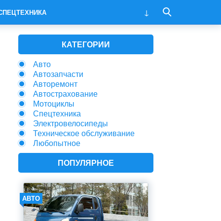
СПЕЦТЕХНИКА
КАТЕГОРИИ
Авто
Автозапчасти
Авторемонт
Автострахование
Мотоциклы
Спецтехника
Электровелосипеды
Техническое обслуживание
Любопытное
ПОПУЛЯРНОЕ
АВТО