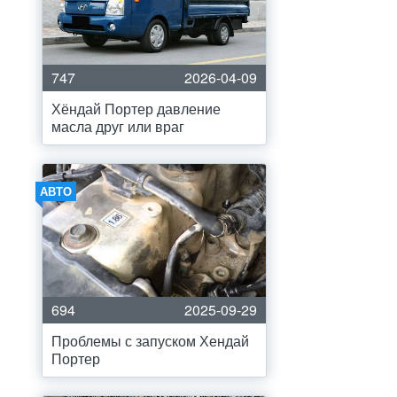
747
2026-04-09
Хёндай Портер давление
масла друг или враг
АВТО
694
2025-09-29
Проблемы с запуском Хендай
Портер