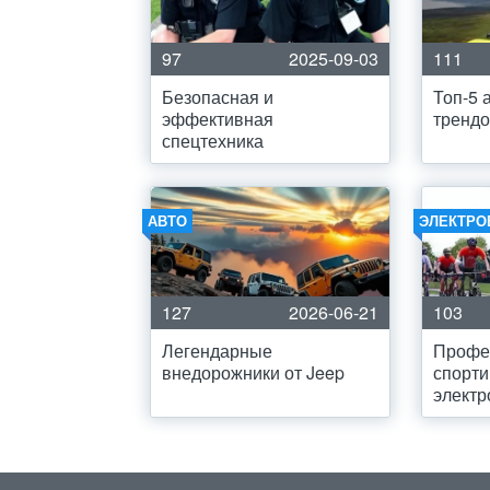
97
2025-09-03
111
Безопасная и
Топ-5 
эффективная
тренд
спецтехника
АВТО
ЭЛЕКТРО
127
2026-06-21
103
Легендарные
Профе
внедорожники от Jeep
спорт
элект