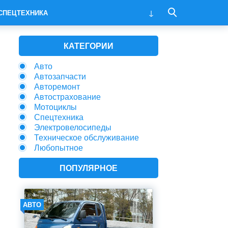
СПЕЦТЕХНИКА
КАТЕГОРИИ
Авто
Автозапчасти
Авторемонт
Автострахование
Мотоциклы
Спецтехника
Электровелосипеды
Техническое обслуживание
Любопытное
ПОПУЛЯРНОЕ
АВТО