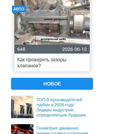
АВТО
648
2026-06-10
Как проверить зазоры
клапанов?
НОВОЕ
ТОП-5 производителей
турбин в 2026 году:
Лидеры индустрии,
определяющие будущее
Геометрия движения:
почему развал-схождение