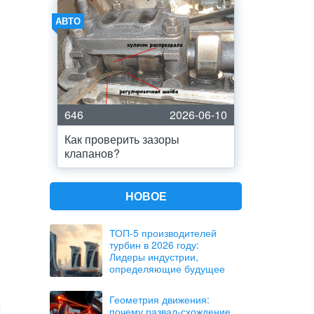
АВТО
646
2026-06-10
Как проверить зазоры
клапанов?
НОВОЕ
ТОП-5 производителей
турбин в 2026 году:
Лидеры индустрии,
определяющие будущее
Геометрия движения:
почему развал-схождение