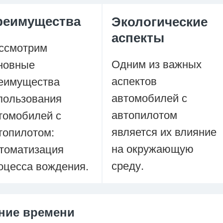
реимущества
Экологические
аспекты
ссмотрим
Одним из важных
новные
аспектов
еимущества
автомобилей с
пользования
автопилотом
томобилей с
является их влияние
топилотом:
на окружающую
томатизация
среду.
оцесса вождения.
ние времени