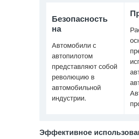
П
Безопасность
на
Ра
ос
Автомобили с
пр
автопилотом
ис
представляют собой
ав
революцию в
ав
автомобильной
Ав
индустрии.
пр
Эффективное использова