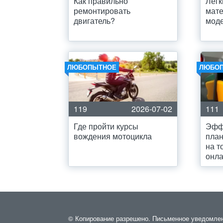
Как правильно
Легк
ремонтировать
мате
двигатель?
мод
ЛЮБОПЫТНОЕ
ЛЮБО
119
2026-07-02
111
Где пройти курсы
Эфф
вождения мотоцикла
план
на т
онл
© Копирование разрешено. Письменное уведомление