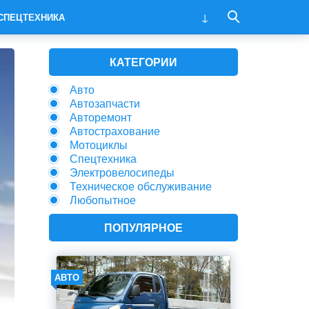
СПЕЦТЕХНИКА
КАТЕГОРИИ
Авто
Автозапчасти
Авторемонт
Автострахование
Мотоциклы
Спецтехника
Электровелосипеды
Техническое обслуживание
Любопытное
ПОПУЛЯРНОЕ
АВТО