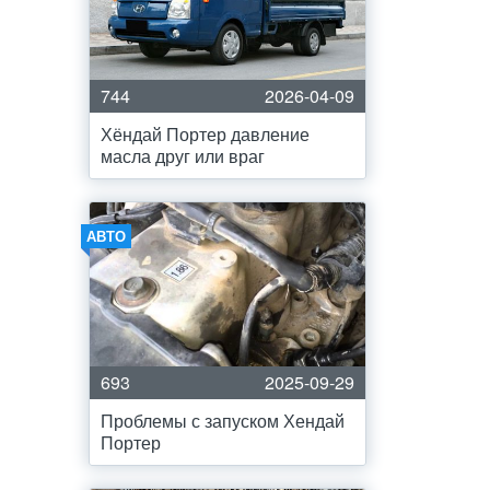
744
2026-04-09
Хёндай Портер давление
масла друг или враг
АВТО
693
2025-09-29
Проблемы с запуском Хендай
Портер