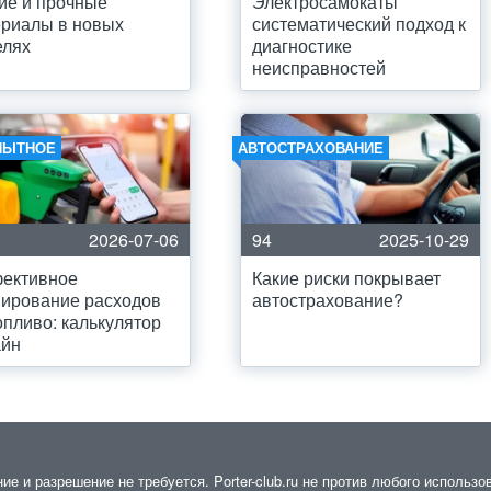
ие и прочные
Электросамокаты
риалы в новых
систематический подход к
елях
диагностике
неисправностей
ПЫТНОЕ
АВТОСТРАХОВАНИЕ
2026-07-06
94
2025-10-29
ективное
Какие риски покрывает
ирование расходов
автострахование?
опливо: калькулятор
айн
 и разрешение не требуется. Porter-club.ru не против любого использов