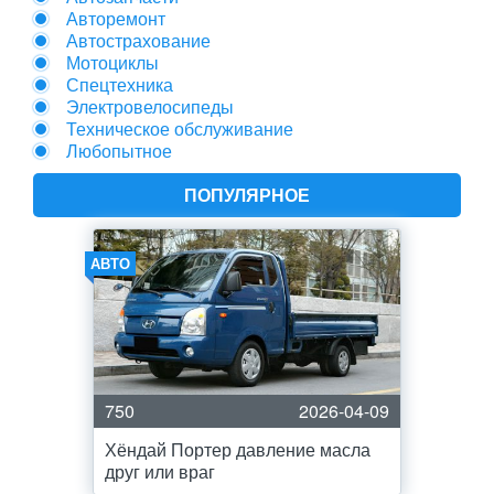
Авторемонт
Автострахование
Мотоциклы
Спецтехника
Электровелосипеды
Техническое обслуживание
Любопытное
ПОПУЛЯРНОЕ
АВТО
750
2026-04-09
Хёндай Портер давление масла
друг или враг