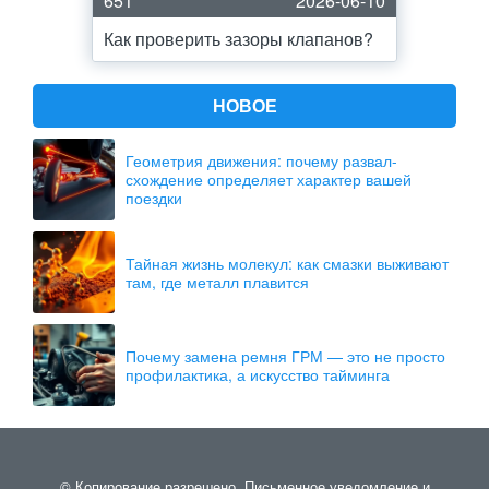
651
2026-06-10
Как проверить зазоры клапанов?
НОВОЕ
Геометрия движения: почему развал-
схождение определяет характер вашей
поездки
Тайная жизнь молекул: как смазки выживают
там, где металл плавится
Почему замена ремня ГРМ — это не просто
профилактика, а искусство тайминга
© Копирование разрешено. Письменное уведомление и